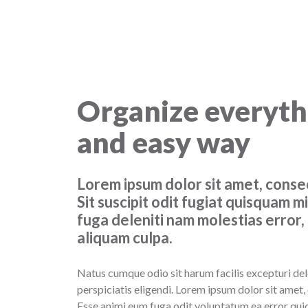
Organize everythi
and easy way
Lorem ipsum dolor sit amet, consect
Sit suscipit odit fugiat quisquam mi
fuga deleniti nam molestias error, 
aliquam culpa.
Natus cumque odio sit harum facilis excepturi dele
perspiciatis eligendi. Lorem ipsum dolor sit amet, 
Esse animi eum fuga odit voluptatum ea error qui