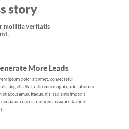
s story
 mollitia veritatis
unt.
enerate More Leads
rem ipsum dolor sit amet, consectetur
ipisicing elit. Sint, odio eum magni optio laborum
n et accusamus, itaque, nisi sapiente impedit
nsequatur cum est dolorem assumenda modi,
s.