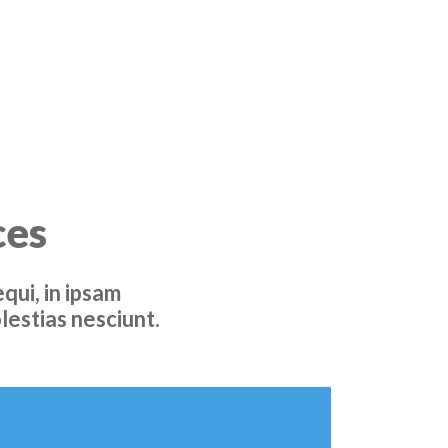
ces
qui, in ipsam
estias nesciunt.