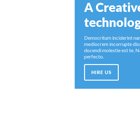
A Creati
technolog
Democritum inciderint nam
mediocrem incorrupte dissen
docendi molestie est te. N
perfecto.
HIRE US