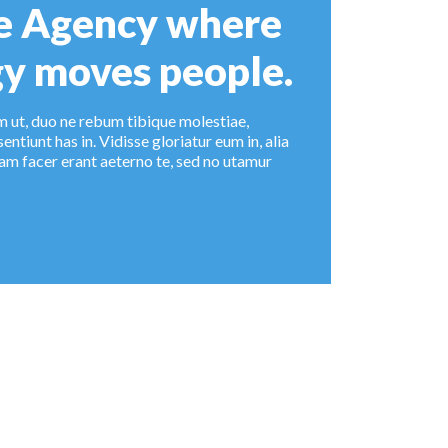
ve Agency where
y moves people.
 ut, duo ne rebum tibique molestiae,
tiunt has in. Vidisse gloriatur eum in, alia
am facer erant aeterno te, sed no utamur