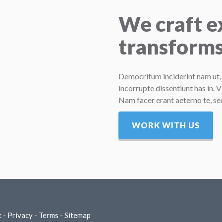
We craft e
transforms
Democritum inciderint nam ut,
incorrupte dissentiunt has in. V
Nam facer erant aeterno te, se
WORK WITH US
t
-
Privacy
-
Terms
-
Sitemap