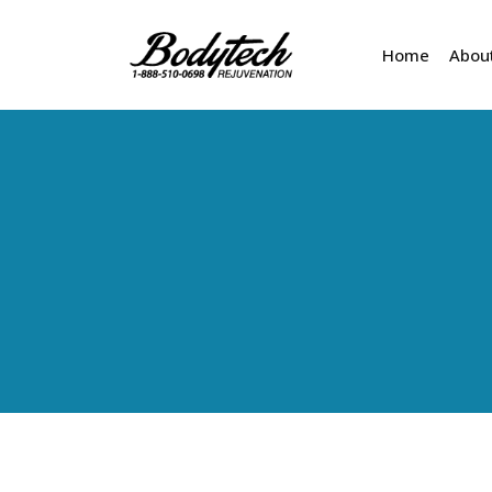
Home
Abou