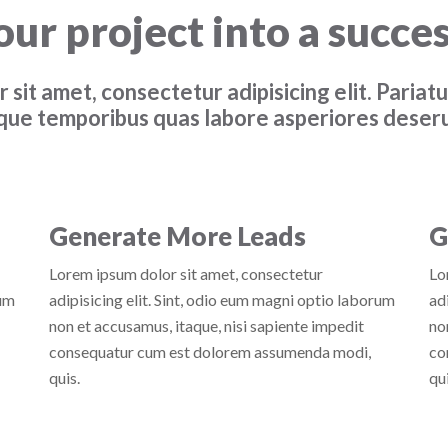
our project into a succes
sit amet, consectetur adipisicing elit. Pariatur
que temporibus quas labore asperiores deser
Generate More Leads
G
Lorem ipsum dolor sit amet, consectetur
Lo
rum
adipisicing elit. Sint, odio eum magni optio laborum
ad
non et accusamus, itaque, nisi sapiente impedit
no
consequatur cum est dolorem assumenda modi,
co
quis.
qui